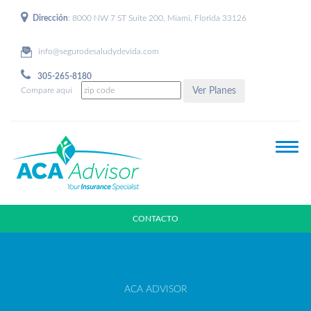
Dirección
: 8000 NW 7 ST Suite 200, Miami, Florida 33126
info@segurodesaludydevida.com
305-265-8180
Compare aquí
CONTACTO
ACA ADVISOR